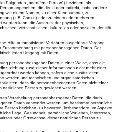
 (im Folgenden „betroffene Person“) beziehen; als
he Person angesehen, die direkt oder indirekt, insbesondere
ung wie einem Namen, zu einer Kennnummer, zu
ennung (z.B. Cookie) oder zu einem oder mehreren
rt werden kann, die Ausdruck der physischen,
hischen, wirtschaftlichen, kulturellen oder sozialen Identität
ohne Hilfe automatisierter Verfahren ausgeführte Vorgang
 im Zusammenhang mit personenbezogenen Daten. Der
raktisch jeden Umgang mit Daten.
tung personenbezogener Daten in einer Weise, dass die
nzuziehung zusätzlicher Informationen nicht mehr einer
zugeordnet werden können, sofern diese zusätzlichen
hrt werden und technischen und organisatorischen
hrleisten, dass die personenbezogenen Daten nicht einer
aren natürlichen Person zugewiesen werden.
sierten Verarbeitung personenbezogener Daten, die darin
ogenen Daten verwendet werden, um bestimmte persönliche
liche Person beziehen, zu bewerten, insbesondere um Aspekte
aftliche Lage, Gesundheit, persönliche Vorlieben, Interessen,
haltsort oder Ortswechsel dieser natürlichen Person zu