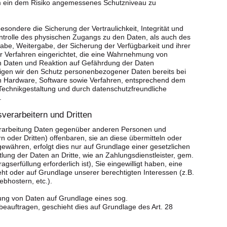
 ein dem Risiko angemessenes Schutzniveau zu
ndere die Sicherung der Vertraulichkeit, Integrität und
ntrolle des physischen Zugangs zu den Daten, als auch des
ngabe, Weitergabe, der Sicherung der Verfügbarkeit und ihrer
r Verfahren eingerichtet, die eine Wahrnehmung von
n Daten und Reaktion auf Gefährdung der Daten
tigen wir den Schutz personenbezogener Daten bereits bei
on Hardware, Software sowie Verfahren, entsprechend dem
Technikgestaltung und durch datenschutzfreundliche
.
verarbeitern und Dritten
erarbeitung Daten gegenüber anderen Personen und
 oder Dritten) offenbaren, sie an diese übermitteln oder
 gewähren, erfolgt dies nur auf Grundlage einer gesetzlichen
tlung der Daten an Dritte, wie an Zahlungsdienstleister, gem.
agserfüllung erforderlich ist), Sie eingewilligt haben, eine
ieht oder auf Grundlage unserer berechtigten Interessen (z.B.
bhostern, etc.).
itung von Daten auf Grundlage eines sog.
beauftragen, geschieht dies auf Grundlage des Art. 28