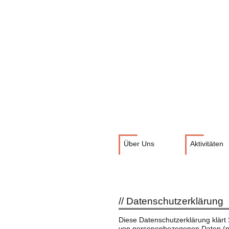
Navigation
Über Uns
Aktivitäten
überspringen
Datenschutzerklärung
Diese Datenschutzerklärung klärt
von personenbezogenen Daten (na