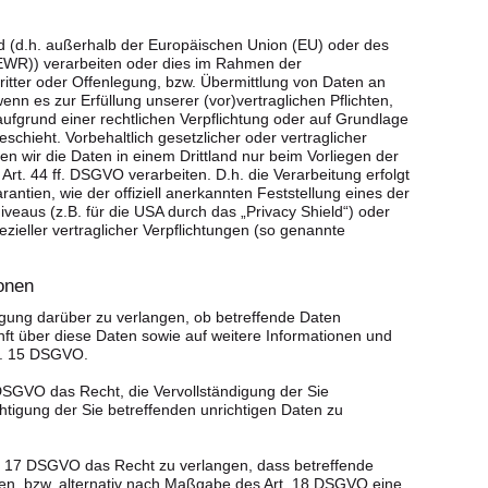
nd (d.h. außerhalb der Europäischen Union (EU) oder des
EWR)) verarbeiten oder dies im Rahmen der
tter oder Offenlegung, bzw. Übermittlung von Daten an
 wenn es zur Erfüllung unserer (vor)vertraglichen Pflichten,
 aufgrund einer rechtlichen Verpflichtung oder auf Grundlage
schieht. Vorbehaltlich gesetzlicher oder vertraglicher
en wir die Daten in einem Drittland nur beim Vorliegen der
t. 44 ff. DSGVO verarbeiten. D.h. die Verarbeitung erfolgt
antien, wie der offiziell anerkannten Feststellung eines der
eaus (z.B. für die USA durch das „Privacy Shield“) oder
ezieller vertraglicher Verpflichtungen (so genannte
onen
igung darüber zu verlangen, ob betreffende Daten
ft über diese Daten sowie auf weitere Informationen und
t. 15 DSGVO.
DSGVO das Recht, die Vervollständigung der Sie
htigung der Sie betreffenden unrichtigen Daten zu
 17 DSGVO das Recht zu verlangen, dass betreffende
en, bzw. alternativ nach Maßgabe des Art. 18 DSGVO eine