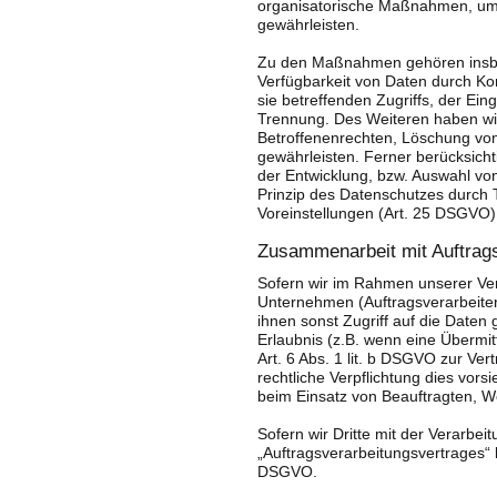
organisatorische Maßnahmen, um
gewährleisten.
Zu den Maßnahmen gehören insbeso
Verfügbarkeit von Daten durch Ko
sie betreffenden Zugriffs, der Ei
Trennung. Des Weiteren haben wi
Betroffenenrechten, Löschung vo
gewährleisten. Ferner berücksich
der Entwicklung, bzw. Auswahl v
Prinzip des Datenschutzes durch 
Voreinstellungen (Art. 25 DSGVO)
Zusammenarbeit mit Auftrags
Sofern wir im Rahmen unserer V
Unternehmen (Auftragsverarbeitern
ihnen sonst Zugriff auf die Daten
Erlaubnis (z.B. wenn eine Übermit
Art. 6 Abs. 1 lit. b DSGVO zur Vertr
rechtliche Verpflichtung dies vors
beim Einsatz von Beauftragten, We
Sofern wir Dritte mit der Verarbe
„Auftragsverarbeitungsvertrages“ 
DSGVO.