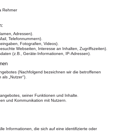
na Rehmer
n:
Namen, Adressen).
-Mail, Telefonnummern).
xteingaben, Fotografien, Videos).
esuchte Webseiten, Interesse an Inhalten, Zugriffszeiten).
aten (z.B., Geräte-Informationen, IP-Adressen).
onen
ngebotes (Nachfolgend bezeichnen wir die betroffenen
als „Nutzer“).
angebotes, seiner Funktionen und Inhalte.
gen und Kommunikation mit Nutzern.
 Informationen, die sich auf eine identifizierte oder